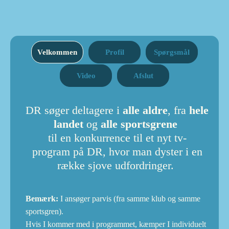
Velkommen
Profil
Spørgsmål
Video
Afslut
DR søger deltagere
i
alle aldre
, fra
hele
landet
og
alle sportsgrene
til en konkurrence til et nyt tv-
program på DR, hvor man dyster i en
række sjove udfordringer.
Bemærk:
I ansøger parvis (fra samme klub og samme
sportsgren).
Hvis I kommer med i programmet, kæmper I individuelt