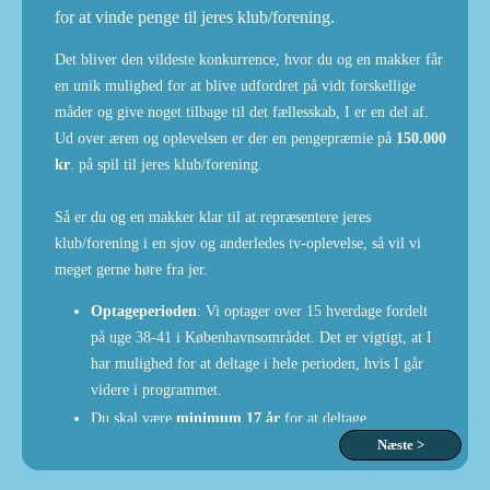
for at vinde penge til jeres klub/forening.
Det bliver den vildeste konkurrence, hvor du og en makker får
en unik mulighed for at blive udfordret på vidt forskellige
måder og give noget tilbage til det fællesskab, I er en del af.
Ud over æren og oplevelsen er der en pengepræmie på
150.000
kr
. på spil til jeres klub/forening.
Så er du og en makker klar til at repræsentere jeres
klub/forening i en sjov og anderledes tv-oplevelse, så vil vi
meget gerne høre fra jer.
Optageperioden
: Vi optager over 15 hverdage fordelt
på uge 38-41 i Københavnsområdet. Det er vigtigt, at I
har mulighed for at deltage i hele perioden, hvis I går
videre i programmet.
Du skal være
minimum 17 år
for at deltage.
Næste >
Alle sportsgrene
er velkomne - fra dart, motorsport,
gymnastik, fodbold og alt midt imellem.