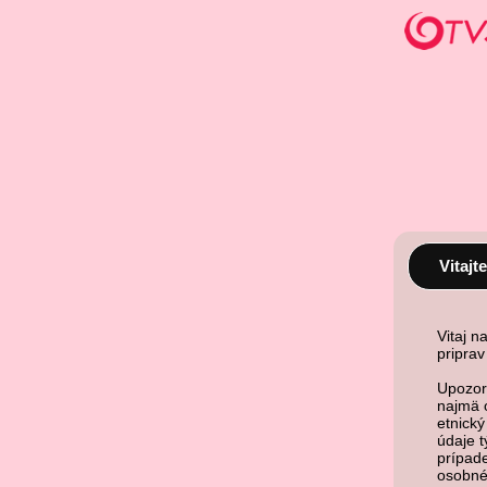
Vitajte
Vitaj 
pripra
Upozorň
najmä 
etnický
údaje t
prípad
osobné