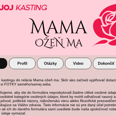
Profil
Otázky
Video
Dokončiť
na kastingu do relácie Mama ožeň ma. Skôr ako začneš vyplňovať dotazn
v si FOTKY samého/samej seba.
ujeme, aby ste do formulára neposkytovali žiadne citlivé osobné údaj
osobitné kategórie osobných údajov, ktoré by mohli odhaľovať rasový a
 pôvod, politické názory, náboženskú vieru alebo filozofické presvedče
ýkajúce sa Vášho zdravia. Tieto informácie nie sú pre daný účel potreb
e ak ich do daného formulára sami uvediete bude naša spoločnosť núte
 údaje vymazať.