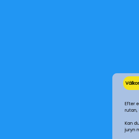
Välk
Efter 
rutan, 
Kan du
juryn 