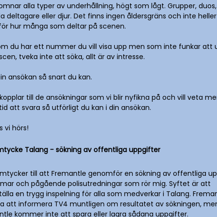
komnar alla typer av underhållning, högt som lågt. Grupper, duos,
da deltagare eller djur. Det finns ingen åldersgräns och inte hell
för hur många som deltar på scenen.
m du har ett nummer du vill visa upp men som inte funkar att 
cen, tveka inte att söka, allt är av intresse.
 in ansökan så snart du kan.
rkopplar till de ansökningar som vi blir nyfikna på och vill veta m
tid att svara så utförligt du kan i din ansökan.
 vi hörs!
tycke Talang - sökning av offentliga uppgifter
mtycker till att Fremantle genomför en sökning av offentliga up
ar och pågående polisutredningar som rör mig. Syftet är att
tälla en trygg inspelning för alla som medverkar i Talang. Frema
 att informera TV4 muntligen om resultatet av sökningen, me
tle kommer inte att spara eller lagra sådana uppgifter.