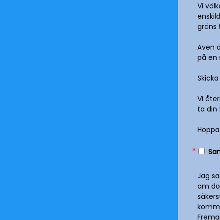
Vi väl
enskil
gräns 
Även o
på en s
Skicka
Vi åte
ta din 
Hoppas
*
Sam
Jag sa
om dom
säkers
komma
Freman