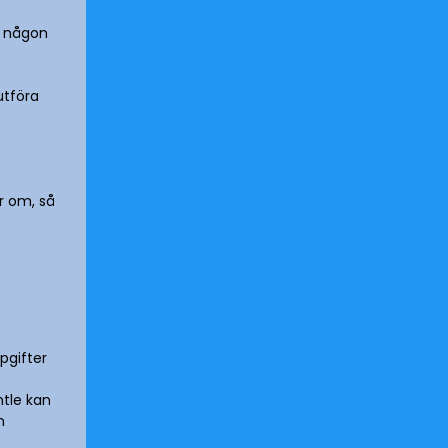
er någon
utföra
er om, så
pgifter
ntle kan
n