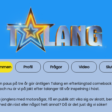
ommen
Profil
Frågor
Video
Slu
en paus på tre år gör äntligen Talang en efterlängtad comeback 
och nu är vi på jakt efter talanger till vår inspelning i höst.
 jonglera med motorsågar, få en publik att vika sig av skratt, be
med din röst eller något helt annat? Då är det just dig vi söker!