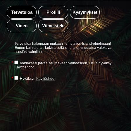
Tervetuloa
Profiili
Kysymykset
Video
Viimeistele
Tervetuloa hakemaan mukaan Temptation Island-ohjelmaan!
Ennen kuin aloitat, tarkista, että sinulla on muutama valokuva
itsestäsi valmiina.
*
Voidaksesi jatkaa seuraavaan vaiheeseen, lue ja hyväksy
Käyttöehdot
*
Hyväksyn
Käyttöehdot